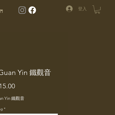
登入
們
 Guan Yin 鐵觀音
15.00
價
格
an Yin
鐵觀音
ng
*