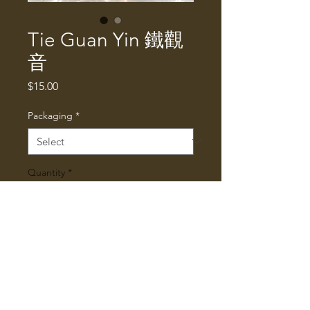
Tie Guan Yin 鐵觀
音
Price
$15.00
Packaging
*
Quantity
*
Add to Cart
Tie Guan Yin
鐵觀音