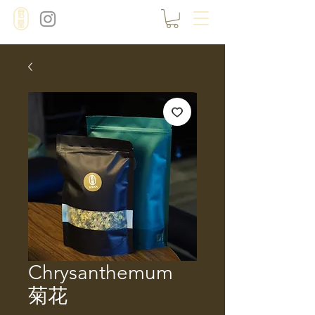
Chrysanthemum
菊花